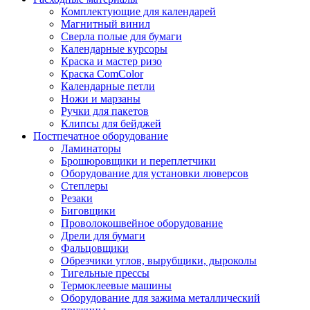
Комплектующие для календарей
Магнитный винил
Сверла полые для бумаги
Календарные курсоры
Краска и мастер ризо
Краска ComColor
Календарные петли
Ножи и марзаны
Ручки для пакетов
Клипсы для бейджей
Постпечатное оборудование
Ламинаторы
Брошюровщики и переплетчики
Оборудование для установки люверсов
Степлеры
Резаки
Биговщики
Проволокошвейное оборудование
Дрели для бумаги
Фальцовщики
Обрезчики углов, вырубщики, дыроколы
Тигельные прессы
Термоклеевые машины
Оборудование для зажима металлический