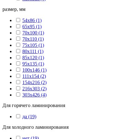
размер, мм
54х86
(1)
65х95
(1)
70х100
(1)
70х110
(1)
75х105
(1)
80х111
(1)
85х120
(1)
95х135
(1)
100х146
(1)
111х154
(2)
154х216
(2)
216х303
(2)
303х426
(4)
Для горячего ламинирования
да
(19)
Для холодного ламинирования
нет
(19)