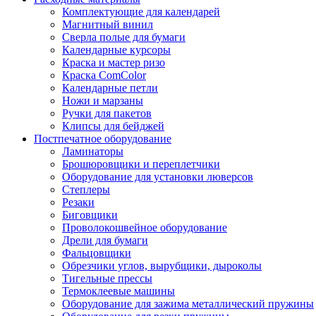
Комплектующие для календарей
Магнитный винил
Сверла полые для бумаги
Календарные курсоры
Краска и мастер ризо
Краска ComColor
Календарные петли
Ножи и марзаны
Ручки для пакетов
Клипсы для бейджей
Постпечатное оборудование
Ламинаторы
Брошюровщики и переплетчики
Оборудование для установки люверсов
Степлеры
Резаки
Биговщики
Проволокошвейное оборудование
Дрели для бумаги
Фальцовщики
Обрезчики углов, вырубщики, дыроколы
Тигельные прессы
Термоклеевые машины
Оборудование для зажима металлический пружины