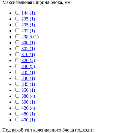
Максимальная ширина блока, мм
144
(1)
235
(1)
295
(1)
297
(1)
298,5
(1)
300
(1)
305
(1)
310
(1)
320
(2)
330
(5)
335
(1)
340
(1)
345
(1)
350
(1)
380
(4)
390
(1)
420
(4)
480
(1)
490
(1)
Под какой тип календарного блока подходит