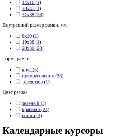
14х16
(1)
30х47
(1)
31х38
(28)
Внутренний размер рамки, мм
8х10
(1)
19х38
(1)
20х30
(28)
форма рамки
круг
(3)
прямоугольник
(26)
телевизор
(1)
Цвет рамки
зеленый
(3)
красный
(24)
синий
(3)
Календарные курсоры