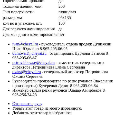
Горячее ламинирование
да
Толщина пленки, мкн
200
Тип поверхности
глянцевая
размер, мм
95х135
кол-во в упаковке, шт.
100
Для горячего ламинирования
да
Для холодного ламинирования
нет
ivan@cheyal.ru
- руководитель отдела продаж Душечкин
Иван Юрьевич 8-965-205-06-95
durnova.t@cheyal.ru
- отдел продаж Дурнова Татьяна 8-
965-205-06-67
petrovicheva.e@cheyal.ru
- заместитель генерального
директора Петровичева Елена Сергеевна
oxana@cheyal.ru
- генеральный директор Петровичева
Оксана Сереевна
Руководитель производства по резке рулонов (начальник
производства) Кучеренко Денис 8-965-205-06-84
Инженер отдела резки рулонов Эльдар Амирбеков 8-
926-256-34-28
Отправить другу
Убрать этот товар из моего избранного.
Добавить этот товар в избранное.