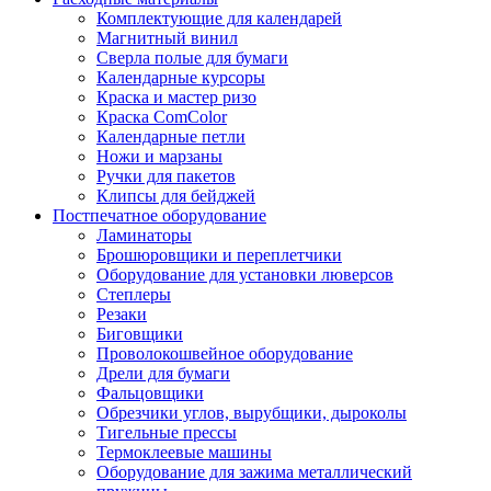
Комплектующие для календарей
Магнитный винил
Сверла полые для бумаги
Календарные курсоры
Краска и мастер ризо
Краска ComColor
Календарные петли
Ножи и марзаны
Ручки для пакетов
Клипсы для бейджей
Постпечатное оборудование
Ламинаторы
Брошюровщики и переплетчики
Оборудование для установки люверсов
Степлеры
Резаки
Биговщики
Проволокошвейное оборудование
Дрели для бумаги
Фальцовщики
Обрезчики углов, вырубщики, дыроколы
Тигельные прессы
Термоклеевые машины
Оборудование для зажима металлический