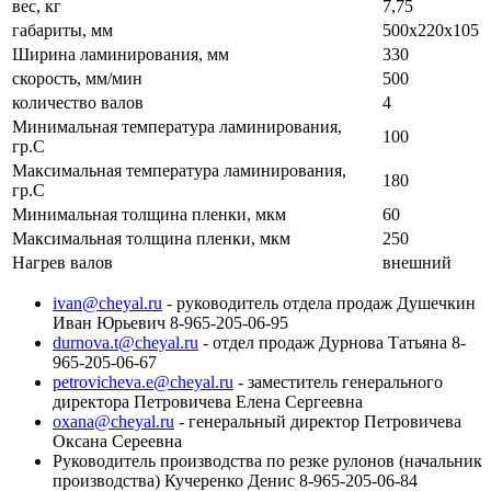
вес, кг
7,75
габариты, мм
500х220х105
Ширина ламинирования, мм
330
скорость, мм/мин
500
количество валов
4
Минимальная температура ламинирования,
100
гр.С
Максимальная температура ламинирования,
180
гр.С
Минимальная толщина пленки, мкм
60
Максимальная толщина пленки, мкм
250
Нагрев валов
внешний
ivan@cheyal.ru
- руководитель отдела продаж Душечкин
Иван Юрьевич 8-965-205-06-95
durnova.t@cheyal.ru
- отдел продаж Дурнова Татьяна 8-
965-205-06-67
petrovicheva.e@cheyal.ru
- заместитель генерального
директора Петровичева Елена Сергеевна
oxana@cheyal.ru
- генеральный директор Петровичева
Оксана Сереевна
Руководитель производства по резке рулонов (начальник
производства) Кучеренко Денис 8-965-205-06-84