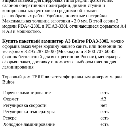
Разрабатывался для цифровых типографий, фотоателье,
салонов оперативной полиграфии, дизайн-студий и
копировальных центров со средними объемами
разнообразных работ. Удобные, понятные настройки.
Максимальная толщина заготовки - 2,0 мм. В этой серии 2
модели PDA4-230L и PDA3-330L отличающиеся форматом А4
и А3 и мощностью.
Купить пакетный ламинатор А3 Bulros PDA3-330L
можно
оформив заказ через корзину нашего сайта, или позвонив по
телефонам 8-495-287-09-90 (Москва) или 8-800-707-60-45
(звонок бесплатный для всех регионов России), менеджеры
оформят заказ, доставку и помогут с выбором пленок для
ламинирования.
Торговый дом ТЕЯЛ является официальным дилером марки
Bulros.
Горячее ламинирование
есть
Формат
А3
Регулировка скорости
нет
Регулировка температуры
есть
Реверс
есть
Холодное ламинирование
есть