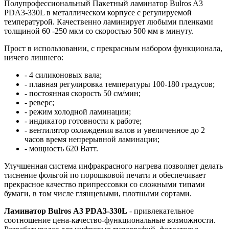
Полупрофессиональный Пакетный ламинатор Bulros A3
PDA3-330L в металлическом корпусе с регулируемой
температурой. Качественно ламинирует любыми пленками
толщиной 60 -250 мкм со скоростью 500 мм в минуту.
Прост в использовании, с прекрасным набором функционала,
ничего лишнего:
- 4 силиконовых вала;
- плавная регулировка температуры 100-180 градусов;
- постоянная скорость 50 см/мин;
- реверс;
- режим холодной ламинации;
- индикатор готовности к работе;
- вентилятор охлаждения валов и увеличенное до 2
часов время непрерывной ламинации;
- мощность 620 Ватт.
Улучшенная система инфракрасного нагрева позволяет делать
тиснение фольгой по порошковой печати и обеспечивает
прекрасное качество припрессовки со сложными типами
бумаги, в том числе глянцевыми, плотными сортами.
Ламинатор Bulros А3 PDA3-330L
- привлекательное
соотношение цена-качество-функциональные возможности.