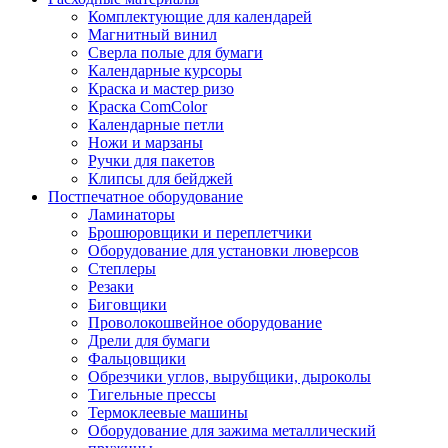
Комплектующие для календарей
Магнитный винил
Сверла полые для бумаги
Календарные курсоры
Краска и мастер ризо
Краска ComColor
Календарные петли
Ножи и марзаны
Ручки для пакетов
Клипсы для бейджей
Постпечатное оборудование
Ламинаторы
Брошюровщики и переплетчики
Оборудование для установки люверсов
Степлеры
Резаки
Биговщики
Проволокошвейное оборудование
Дрели для бумаги
Фальцовщики
Обрезчики углов, вырубщики, дыроколы
Тигельные прессы
Термоклеевые машины
Оборудование для зажима металлический