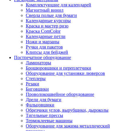
Комплектующие для календарей
Магнитный винил
Сверла полые для бумаги
Календарные курсоры
Краска и мастер ризо
Краска ComColor
Календарные петли
Ножи и марзаны
Ручки для пакетов
Клипсы для бейджей
Постпечатное оборудование
Ламинаторы
Брошюровщики и переплетчики
Оборудование для установки люверсов
Степлеры
Резаки
Биговщики
Проволокошвейное оборудование
Дрели для бумаги
Фальцовщики
Обрезчики углов, вырубщики, дыроколы
Тигельные прессы
Термоклеевые машины
Оборудование для зажима металлический