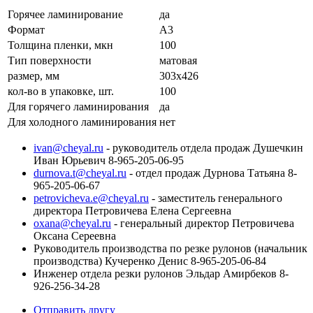
Горячее ламинирование
да
Формат
А3
Толщина пленки, мкн
100
Тип поверхности
матовая
размер, мм
303х426
кол-во в упаковке, шт.
100
Для горячего ламинирования
да
Для холодного ламинирования
нет
ivan@cheyal.ru
- руководитель отдела продаж Душечкин
Иван Юрьевич 8-965-205-06-95
durnova.t@cheyal.ru
- отдел продаж Дурнова Татьяна 8-
965-205-06-67
petrovicheva.e@cheyal.ru
- заместитель генерального
директора Петровичева Елена Сергеевна
oxana@cheyal.ru
- генеральный директор Петровичева
Оксана Сереевна
Руководитель производства по резке рулонов (начальник
производства) Кучеренко Денис 8-965-205-06-84
Инженер отдела резки рулонов Эльдар Амирбеков 8-
926-256-34-28
Отправить другу