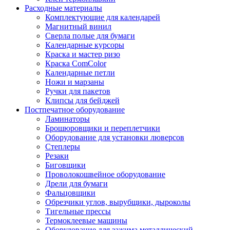
Расходные материалы
Комплектующие для календарей
Магнитный винил
Сверла полые для бумаги
Календарные курсоры
Краска и мастер ризо
Краска ComColor
Календарные петли
Ножи и марзаны
Ручки для пакетов
Клипсы для бейджей
Постпечатное оборудование
Ламинаторы
Брошюровщики и переплетчики
Оборудование для установки люверсов
Степлеры
Резаки
Биговщики
Проволокошвейное оборудование
Дрели для бумаги
Фальцовщики
Обрезчики углов, вырубщики, дыроколы
Тигельные прессы
Термоклеевые машины
Оборудование для зажима металлический