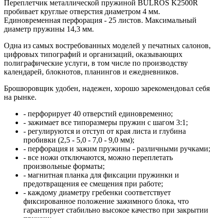
Переплетчик металлической пружиной BULROS K2500R
пробивает круглые отверстия диаметром 4 мм.
Единовременная перфорация - 25 листов. Максимальный
диаметр пружины 14,3 мм.
Одна из самых востребованных моделей у печатных салонов,
цифровых типографий и организаций, оказывающих
полиграфические услуги, в том числе по производству
календарей, блокнотов, планингов и ежедневников.
Брошюровщик удобен, надежен, хорошо зарекомендовал себя
на рынке.
- перфорирует 40 отверстий единовременно;
- зажимает все типоразмеры пружин с шагом 3:1;
- регулируются и отступ от края листа и глубина
пробивки (2,5 - 5,0 - 7,0 - 9,0 мм);
- перфорация и зажим пружины - различными ручками;
- все ножи отключаются, можно переплетать
произвольные форматы;
- магнитная планка для фиксации пружинки и
предотвращения ее смещения при работе;
- каждому диаметру гребенки соответствует
фиксированное положение зажимного блока, что
гарантирует стабильно высокое качество при закрытии