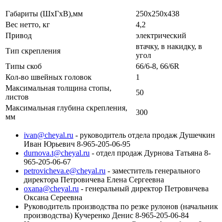
Габариты (ШхГхВ),мм
250х250х438
Вес нетто, кг
4,2
Привод
электрический
втачку, в накидку, в
Тип скрепления
угол
Типы скоб
66/6-8, 66/6R
Кол-во швейных головок
1
Максимальная толщина стопы,
50
листов
Максимальная глубина скрепления,
300
мм
ivan@cheyal.ru
- руководитель отдела продаж Душечкин
Иван Юрьевич 8-965-205-06-95
durnova.t@cheyal.ru
- отдел продаж Дурнова Татьяна 8-
965-205-06-67
petrovicheva.e@cheyal.ru
- заместитель генерального
директора Петровичева Елена Сергеевна
oxana@cheyal.ru
- генеральный директор Петровичева
Оксана Сереевна
Руководитель производства по резке рулонов (начальник
производства) Кучеренко Денис 8-965-205-06-84