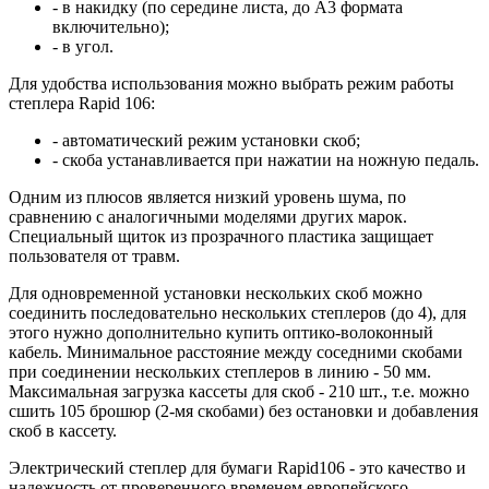
- в накидку (по середине листа, до А3 формата
включительно);
- в угол.
Для удобства использования можно выбрать режим работы
степлера Rapid 106:
- автоматический режим установки скоб;
- скоба устанавливается при нажатии на ножную педаль.
Одним из плюсов является низкий уровень шума, по
сравнению с аналогичными моделями других марок.
Специальный щиток из прозрачного пластика защищает
пользователя от травм.
Для одновременной установки нескольких скоб можно
соединить последовательно нескольких степлеров (до 4), для
этого нужно дополнительно купить оптико-волоконный
кабель. Минимальное расстояние между соседними скобами
при соединении нескольких степлеров в линию - 50 мм.
Максимальная загрузка кассеты для скоб - 210 шт., т.е. можно
сшить 105 брошюр (2-мя скобами) без остановки и добавления
скоб в кассету.
Электрический степлер для бумаги Rapid106 - это качество и
надежность от проверенного временем европейского