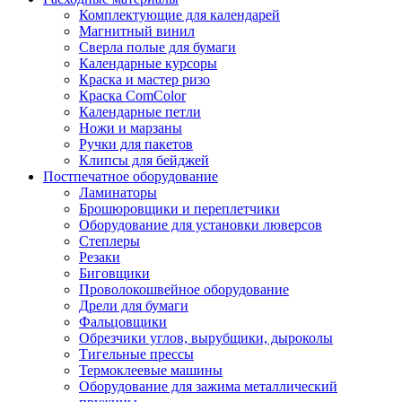
Комплектующие для календарей
Магнитный винил
Сверла полые для бумаги
Календарные курсоры
Краска и мастер ризо
Краска ComColor
Календарные петли
Ножи и марзаны
Ручки для пакетов
Клипсы для бейджей
Постпечатное оборудование
Ламинаторы
Брошюровщики и переплетчики
Оборудование для установки люверсов
Степлеры
Резаки
Биговщики
Проволокошвейное оборудование
Дрели для бумаги
Фальцовщики
Обрезчики углов, вырубщики, дыроколы
Тигельные прессы
Термоклеевые машины
Оборудование для зажима металлический