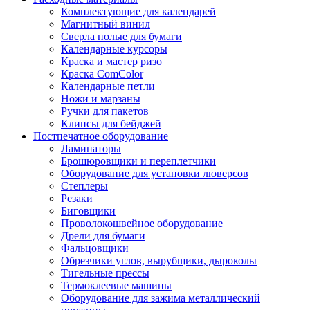
Комплектующие для календарей
Магнитный винил
Сверла полые для бумаги
Календарные курсоры
Краска и мастер ризо
Краска ComColor
Календарные петли
Ножи и марзаны
Ручки для пакетов
Клипсы для бейджей
Постпечатное оборудование
Ламинаторы
Брошюровщики и переплетчики
Оборудование для установки люверсов
Степлеры
Резаки
Биговщики
Проволокошвейное оборудование
Дрели для бумаги
Фальцовщики
Обрезчики углов, вырубщики, дыроколы
Тигельные прессы
Термоклеевые машины
Оборудование для зажима металлический