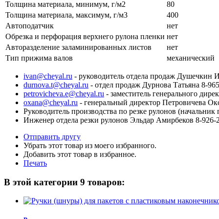
Толщина материала, минимум, г/м2
80
Толщина материала, максимум, г/м3
400
Автоподатчик
нет
Обрезка и перфорация верхнего рулона пленки
нет
Авторазделение заламинированных листов
нет
Тип прижима валов
механический
ivan@cheyal.ru
- руководитель отдела продаж Душечкин И
durnova.t@cheyal.ru
- отдел продаж Дурнова Татьяна 8-965
petrovicheva.e@cheyal.ru
- заместитель генерального дире
oxana@cheyal.ru
- генеральный директор Петровичева Ок
Руководитель производства по резке рулонов (начальник 
Инженер отдела резки рулонов Эльдар Амирбеков 8-926-2
Отправить другу
Убрать этот товар из моего избранного.
Добавить этот товар в избранное.
Печать
В этой категории 9 товаров: