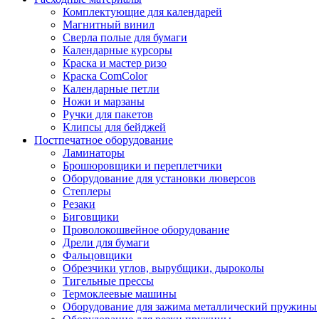
Комплектующие для календарей
Магнитный винил
Сверла полые для бумаги
Календарные курсоры
Краска и мастер ризо
Краска ComColor
Календарные петли
Ножи и марзаны
Ручки для пакетов
Клипсы для бейджей
Постпечатное оборудование
Ламинаторы
Брошюровщики и переплетчики
Оборудование для установки люверсов
Степлеры
Резаки
Биговщики
Проволокошвейное оборудование
Дрели для бумаги
Фальцовщики
Обрезчики углов, вырубщики, дыроколы
Тигельные прессы
Термоклеевые машины
Оборудование для зажима металлический пружины