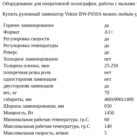
Оборудование для оперативной полиграфии, работы с малыми 
Купить рулонный ламинатор Vektor BW-F650A можно любым удо
Горячее ламинирование
да
Формат
А1+
Регулировка скорости
да
Регулировка температуры
да
Реверс
да
Холодное ламинирование
нет
Толщина пленки, мкн
25-250
поперечная резка роля
нет
одностороняя ламинация
нет
двустороняя ламинация
да
вес, кг
70
габариты, мм
460х900х1400
Ширина ламинирования, мм
650
Мощность, Вт
1450
Минимальная рабочая температура, гр.С
60
Максимальная рабочая температура, гр.С
140
Максимальная скорость, м/мин
5