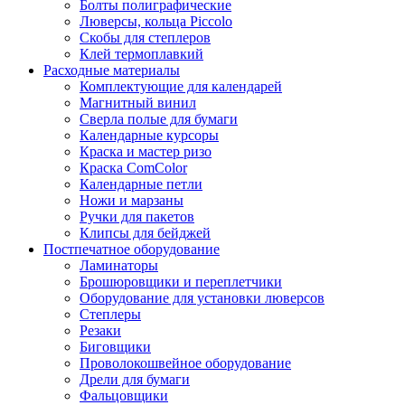
Болты полиграфические
Люверсы, кольца Piccolo
Скобы для степлеров
Клей термоплавкий
Расходные материалы
Комплектующие для календарей
Магнитный винил
Сверла полые для бумаги
Календарные курсоры
Краска и мастер ризо
Краска ComColor
Календарные петли
Ножи и марзаны
Ручки для пакетов
Клипсы для бейджей
Постпечатное оборудование
Ламинаторы
Брошюровщики и переплетчики
Оборудование для установки люверсов
Степлеры
Резаки
Биговщики
Проволокошвейное оборудование
Дрели для бумаги
Фальцовщики