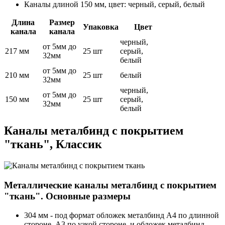
Каналы длиной 150 мм, цвет: черный, серый, белый
Длина
Размер
Упаковка
Цвет
канала
канала
черный,
от 5мм до
217 мм
25 шт
серый,
32мм
белый
от 5мм до
210 мм
25 шт
белый
32мм
черный,
от 5мм до
150 мм
25 шт
серый,
32мм
белый
Каналы металбинд с покрытием
"ткань", Классик
Металлические каналы металбинд с покрытием
"ткань". Основные размеры
304 мм - под формат обложек металбинд А4 по длинной
стороне, А3 по узкой стороне, и обложек металбинд