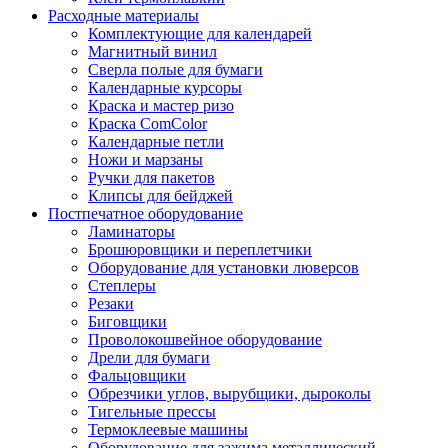
Расходные материалы
Комплектующие для календарей
Магнитный винил
Сверла полые для бумаги
Календарные курсоры
Краска и мастер ризо
Краска ComColor
Календарные петли
Ножи и марзаны
Ручки для пакетов
Клипсы для бейджей
Постпечатное оборудование
Ламинаторы
Брошюровщики и переплетчики
Оборудование для установки люверсов
Степлеры
Резаки
Биговщики
Проволокошвейное оборудование
Дрели для бумаги
Фальцовщики
Обрезчики углов, вырубщики, дыроколы
Тигельные прессы
Термоклеевые машины
Оборудование для зажима металлический