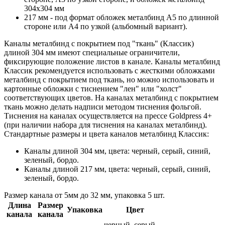
304х304 мм
217 мм - под формат обложек металбинд А5 по длинной
стороне или А4 по узкой (альбомный вариант).
Каналы металбинд с покрытием под "ткань" (Классик)
длиной 304 мм имеют специальные ограничители,
фиксирующие положение листов в канале. Каналы металбинд
Классик рекомендуется использовать с жесткими обложками
металбинд с покрытием под ткань, но можно использовать и
картонные обложки с тиснением "лен" или "холст"
соответствующих цветов. На каналах металбинд с покрытием
ткань можно делать надписи методом тиснения фольгой.
Тиснения на каналах осуществляется на прессе Goldpress 4+
(при наличии набора для тиснения на каналах металбинд).
Стандартные размеры и цвета каналов металбинд Классик:
Каналы длиной 304 мм, цвета: черный, серый, синий,
зеленый, бордо.
Каналы длиной 217 мм, цвета: черный, серый, синий,
зеленый, бордо.
Размер канала от 5мм до 32 мм, упаковка 5 шт.
Длина
Размер
Упаковка
Цвет
канала
канала
черный, серый,