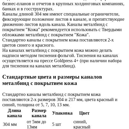
бизнес-планов и отчетов в крупных холдинговых компаниях,
банках и в госструктурах.
Каналы длиной 304 мм имеют специальные ограничители,
фиксирующие положение листов в канале, и препятствуюдие
движению листов вдоль канала. Каналы металбинд с
покрытием "Кожа" рекомендуется использовать с Твердыми
обложками металбинд с покрытием "Кожа".
Стандартно каналы с покрытием кожа поставляются 2-х
цветов синего и красного.
На каналах металбинд с покрытием кожа можно делать
надписи методом тиснения фольгой. Тиснения на каналах
осуществляется на прессе Goldpress 4+ (при наличии набора
для тиснения на каналах металбинд).
Стандартные цвета и размеры каналов
металбинд с покрытием кожа
Стандартно каналы металбинд с покрытием кожа
поставляются 2-х размеров 304 и 217 мм, цвета красный и
синий, толщина от 5, 7, 10, 13 мм.
Длина
Размер
Упаковка
Цвет
канала
канала
от 5мм до
синий,
304 мм
5 шт
13мм
красный