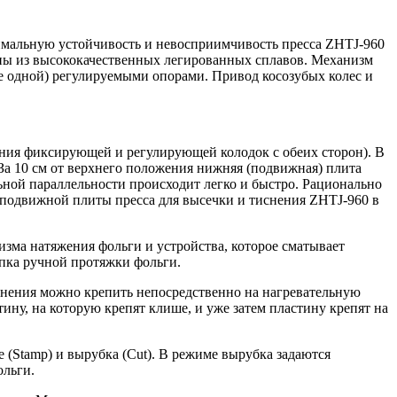
симальную устойчивость и невосприимчивость пресса
ZHTJ
-960
ны из высококачественных легированных сплавов. Механизм
не одной) регулируемыми опорами. Привод косозубых колес и
ения фиксирующей и регулирующей колодок с обеих сторон). В
За 10 см от верхнего положения нижняя (подвижная) плита
льной параллельности происходит легко и быстро. Рационально
 подвижной плиты пресса для высечки и тиснения
ZHTJ
-960 в
изма натяжения фольги и устройства, которое сматывает
пка ручной протяжки фольги.
снения можно крепить непосредственно на нагревательную
ину, на которую крепят клише, и уже затем пластину крепят на
 (
Stamp
) и вырубка (
Cut
). В режиме вырубка задаются
ольги.