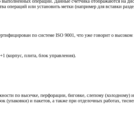
о выполненных операций. Данные счетчика отображаются на дис
а операций или установить метки (например для вставки раздел
ертифицирован по системе
ISO
9001, что уже говорит о высоком
1 (корпус, плита, блок управления).
ожности по высечке, перфорации, биговке, слепому (холодному)
ок (упаковки) и пакетов, а также при отделочных работах, тисн