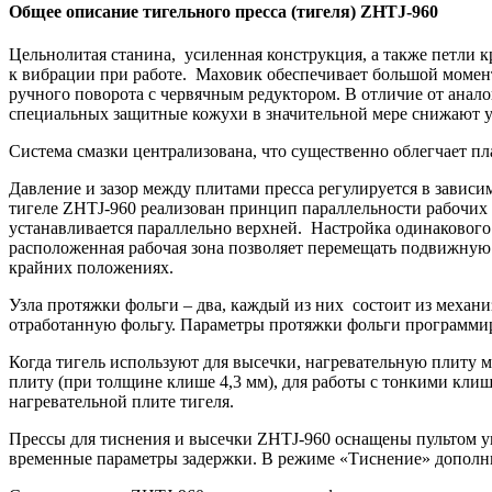
Общее описание тигельного пресса (тигеля)
ZHTJ
-960
Цельнолитая станина, усиленная конструкция, а также петли 
к вибрации при работе. Маховик обеспечивает большой момен
ручного поворота с червячным редуктором. В отличие от анал
специальных защитные кожухи в значительной мере снижают 
Система смазки централизована, что существенно облегчает п
Давление и зазор между плитами пресса регулируется в завис
тигеле
ZHTJ
-960 реализован принцип параллельности рабочих 
устанавливается параллельно верхней. Настройка одинакового 
расположенная рабочая зона позволяет перемещать подвижную
крайних положениях.
Узла протяжки фольги – два, каждый из них состоит из механи
отработанную фольгу. Параметры протяжки фольги программир
Когда тигель используют для высечки, нагревательную плиту 
плиту (при толщине клише 4,3 мм), для работы с тонкими клиш
нагревательной плите тигеля.
Прессы для тиснения и высечки ZHTJ-960 оснащены пультом у
временные параметры задержки. В режиме «Тиснение» дополн