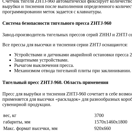
Счетчик тигеля
ZHTJ
-960 автоматически фиксирует количеств
вырубки и тиснения после выполнения определенного количеств
программировании меток задается с клавиатуры.
Система безопасности тигельного пресса
ZHTJ
-960
Завод-производитель тигельных прессов серий
ZHHJ
и
ZHTJ
с
Все прессы для высечки и тиснения серии
ZHTJ
оснащаются:
Устройствами и датчиками аварийной остановки пресса 2+
Защитными устройствами.
Рычагом выключения пресса.
Механизмом отвода тигельной плиты при заклинивании.
Тигельный пресс
ZHTJ-960
. Область применения
Пресс для вырубки и тиснения ZHTJ-960 сочетает в себе возм
применяется для высечки «раскладок» для разнообразных короб
сувенирной продукции.
вес, кг
3700
габариты, мм
1570х1460х1800
Макс. формат высечки, мм
920х660