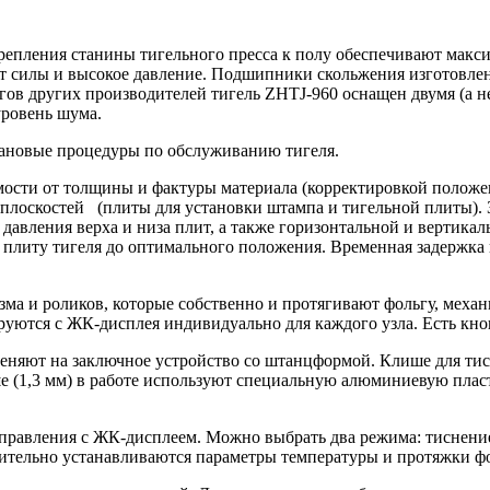
крепления станины тигельного пресса к полу обеспечивают мак
т силы и высокое давление. Подшипники скольжения изготовле
огов других производителей тигель
ZHTJ
-960 оснащен двумя (а 
уровень шума.
лановые процедуры по обслуживанию тигеля.
имости от толщины и фактуры материала (корректировкой полож
плоскостей (плиты для установки штампа и тигельной плиты). 
давления верха и низа плит, а также горизонтальной и вертика
 плиту тигеля до оптимального положения. Временная задержка
зма и роликов, которые собственно и протягивают фольгу, механ
уются с ЖК-дисплея индивидуально для каждого узла. Есть кно
меняют на заключное устройство со штанцформой. Клише для ти
е (1,3 мм) в работе используют специальную алюминиевую пласт
правления с ЖК-дисплеем. Можно выбрать два режима: тиснение
ительно устанавливаются параметры температуры и протяжки ф