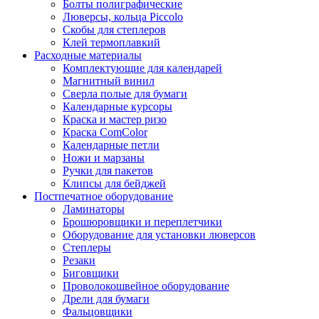
Болты полиграфические
Люверсы, кольца Piccolo
Скобы для степлеров
Клей термоплавкий
Расходные материалы
Комплектующие для календарей
Магнитный винил
Сверла полые для бумаги
Календарные курсоры
Краска и мастер ризо
Краска ComColor
Календарные петли
Ножи и марзаны
Ручки для пакетов
Клипсы для бейджей
Постпечатное оборудование
Ламинаторы
Брошюровщики и переплетчики
Оборудование для установки люверсов
Степлеры
Резаки
Биговщики
Проволокошвейное оборудование
Дрели для бумаги
Фальцовщики