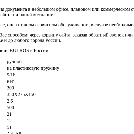
 документа в небольшом офисе, плановом или коммерческом отд
работа ни одной компании.
ве, оперативном сервисном обслуживании, в случае необходимос
 способом: через корзину сайта, заказав обратный звонок или 
е и до любого города России.
ания BULROS в России.
ручной
на пластиковую пружину
9/16
нет
300
350X275X150
2,6
500
21
12
51
А4, А5