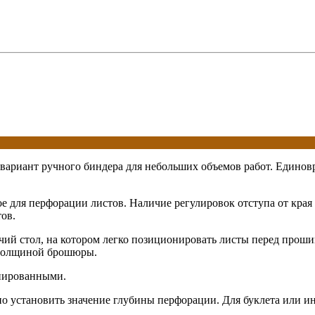
ариант ручного биндера для небольших объемов работ. Единовре
ое для перфорации листов. Наличие регулировок отступа от кра
ов.
очий стол, на котором легко позиционировать листы перед прош
 толщиной брошюры.
инированными.
 установить значение глубины перфорации. Для буклета или инс