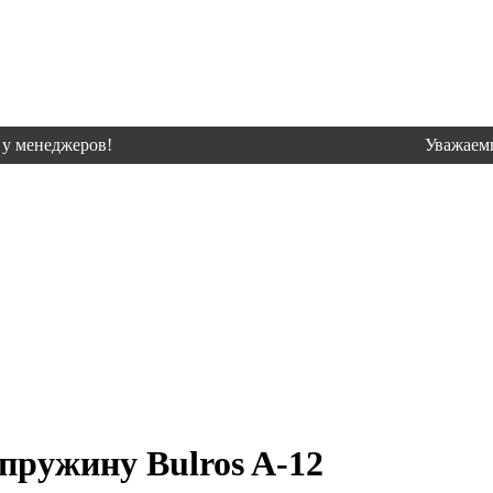
еров!
Уважаемые клиенты
пружину Bulros A-12