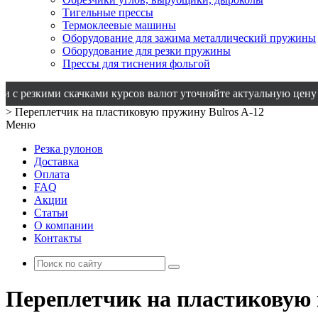
Тигельные прессы
Термоклеевые машины
Оборудование для зажима металлический пружины
Оборудование для резки пружины
Прессы для тиснения фольгой
ими скачками курсов валют уточняйте актуальную цену у менедж
>
Переплетчик на пластиковую пружину Bulros A-12
Меню
Резка рулонов
Доставка
Оплата
FAQ
Акции
Статьи
О компании
Контакты
Переплетчик на пластиковую 