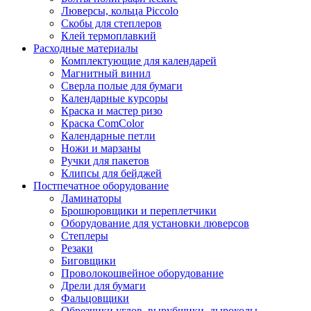
Люверсы, кольца Piccolo
Скобы для степлеров
Клей термоплавкий
Расходные материалы
Комплектующие для календарей
Магнитный винил
Сверла полые для бумаги
Календарные курсоры
Краска и мастер ризо
Краска ComColor
Календарные петли
Ножи и марзаны
Ручки для пакетов
Клипсы для бейджей
Постпечатное оборудование
Ламинаторы
Брошюровщики и переплетчики
Оборудование для установки люверсов
Степлеры
Резаки
Биговщики
Проволокошвейное оборудование
Дрели для бумаги
Фальцовщики
Обрезчики углов, вырубщики, дыроколы