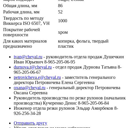
Общая длина, мм
86
Рабочая длина, мм
52
Твердость по методу
1000
Виккерса ISO 6507, VH
Покрытие рабочей
хром
поверхности
Для каких материалов
копирка, фольга, твердый
предназначено
пластик
ivan@cheyal.ru
- руководитель отдела продаж Душечкин
Иван Юрьевич 8-965-205-06-95
durnova.t@cheyal.ru
- отдел продаж Дурнова Татьяна 8-
965-205-06-67
petrovicheva.e@cheyal.ru
- заместитель генерального
директора Петровичева Елена Сергеевна
oxana@cheyal.ru
- генеральный директор Петровичева
Оксана Сереевна
Руководитель производства по резке рулонов (начальник
производства) Кучеренко Денис 8-965-205-06-84
Инженер отдела резки рулонов Эльдар Амирбеков 8-
926-256-34-28
Отправить другу