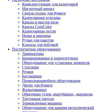
Комплектующие для календарей
Магнитный винил
Сверла полые для бумаги
Календарные курсоры
Краска и мастер ризо
Краска ComColor
Календарные петли
Ножи и марзаны
Ручки для пакетов
Клипсы для бейджей
Постпечатное оборудование
Ламинаторы
Брошюровщики и переплетчики
Оборудование для установки люверсов
Степлеры
Резаки
Биговщики
Проволокошвейное оборудование
Дрели для бумаги
Фальцовщики
Обрезчики углов, вырубщики, дыроколы
Тигельные прессы
Термоклеевые машины
Оборудование для зажима металлический