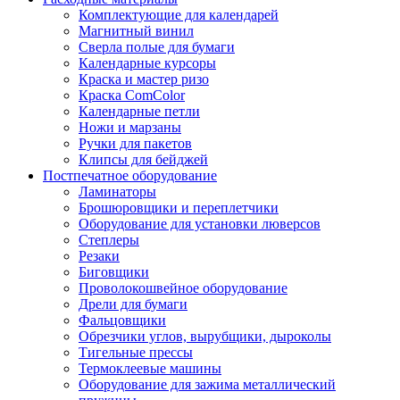
Комплектующие для календарей
Магнитный винил
Сверла полые для бумаги
Календарные курсоры
Краска и мастер ризо
Краска ComColor
Календарные петли
Ножи и марзаны
Ручки для пакетов
Клипсы для бейджей
Постпечатное оборудование
Ламинаторы
Брошюровщики и переплетчики
Оборудование для установки люверсов
Степлеры
Резаки
Биговщики
Проволокошвейное оборудование
Дрели для бумаги
Фальцовщики
Обрезчики углов, вырубщики, дыроколы
Тигельные прессы
Термоклеевые машины
Оборудование для зажима металлический