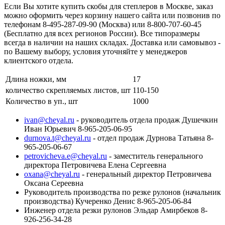
Если Вы хотите купить скобы для степлеров в Москве, заказ
можно оформить через корзину нашего сайта или позвонив по
телефонам 8-495-287-09-90 (Москва) или 8-800-707-60-45
(Бесплатно для всех регионов России). Все типоразмеры
всегда в наличии на наших складах. Доставка или самовывоз -
по Вашему выбору, условия уточняйте у менеджеров
клиентского отдела.
Длина ножки, мм
17
количество скрепляемых листов, шт
110-150
Количество в уп., шт
1000
ivan@cheyal.ru
- руководитель отдела продаж Душечкин
Иван Юрьевич 8-965-205-06-95
durnova.t@cheyal.ru
- отдел продаж Дурнова Татьяна 8-
965-205-06-67
petrovicheva.e@cheyal.ru
- заместитель генерального
директора Петровичева Елена Сергеевна
oxana@cheyal.ru
- генеральный директор Петровичева
Оксана Сереевна
Руководитель производства по резке рулонов (начальник
производства) Кучеренко Денис 8-965-205-06-84
Инженер отдела резки рулонов Эльдар Амирбеков 8-
926-256-34-28