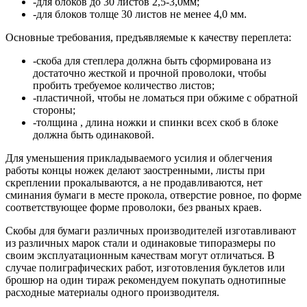
-для блоков до 30 листов 2,5-3,0мм;
-для блоков толще 30 листов не менее 4,0 мм.
Основные требования, предъявляемые к качеству переплета:
-скоба для степлера должна быть сформирована из
достаточно жесткой и прочной проволоки, чтобы
пробить требуемое количество листов;
-пластичной, чтобы не ломаться при обжиме с обратной
стороны;
-толщина , длина ножки и спинки всех скоб в блоке
должна быть одинаковой.
Для уменьшения прикладываемого усилия и облегчения
работы концы ножек делают заостренными, листы при
скреплении прокалываются, а не продавливаются, нет
сминания бумаги в месте прокола, отверстие ровное, по форме
соответствующее форме проволоки, без рваных краев.
Скобы для бумаги различных производителей изготавливают
из различных марок стали и одинаковые типоразмеры по
своим эксплуатационным качествам могут отличаться. В
случае полиграфических работ, изготовления буклетов или
брошюр на один тираж рекомендуем покупать однотипные
расходные материалы одного производителя.