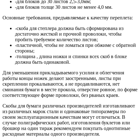
-для блоков до 30 листов 2,5-3,0мм;
-для блоков толще 30 листов не менее 4,0 мм.
Основные требования, предъявляемые к качеству переплета:
-скоба для степлера должна быть сформирована из
достаточно жесткой и прочной проволоки, чтобы
пробить требуемое количество листов;
-пластичной, чтобы не ломаться при обжиме с обратной
стороны;
-толщина , длина ножки и спинки всех скоб в блоке
должна быть одинаковой.
Для уменьшения прикладываемого усилия и облегчения
работы концы ножек делают заостренными, листы при
скреплении прокалываются, а не продавливаются, нет
сминания бумаги в месте прокола, отверстие ровное, по форме
соответствующее форме проволоки, без рваных краев.
Скобы для бумаги различных производителей изготавливают
из различных марок стали и одинаковые типоразмеры по
своим эксплуатационным качествам могут отличаться. В
случае полиграфических работ, изготовления буклетов или
брошюр на один тираж рекомендуем покупать однотипные
расходные материалы одного производителя.