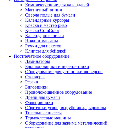
Комплектующие для календарей
Магнитный винил
Сверла полые для бумаги
Календарные курсоры
Краска и мастер ризо
Краска ComColor
Календарные петли
Ножи и марзаны
Ручки для пакетов
Клипсы для бейджей
Постпечатное оборудование
Ламинаторы
Брошюровщики и переплетчики
Оборудование для установки люверсов
Степлеры
Резаки
Биговщики
Проволокошвейное оборудование
Дрели для бумаги
Фальцовщики
Обрезчики углов, вырубщики, дыроколы
Тигельные прессы
Термоклеевые машины
Оборудование для зажима металлический