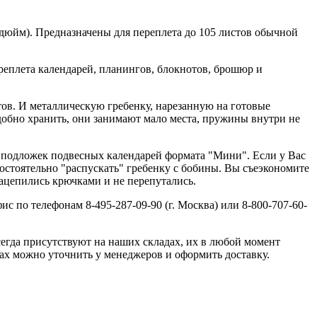
1 дюйм). Предназначены для переплета до 105 листов обычной
реплета календарей, планингов, блокнотов, брошюр и
тов. И металлическую гребенку, нарезанную на готовые
добно хранить, они занимают мало места, пружины внутри не
и подложек подвесных календарей формата "Мини". Если у Вас
остоятельно "распускать" гребенку с бобины. Вы съеэкономите
зацепились крючками и не перепутались.
с по телефонам 8-495-287-09-90 (г. Москва) или 8-800-707-60-
сегда присутствуют на наших складах, их в любой момент
дах можно уточнить у менеджеров и оформить доставку.