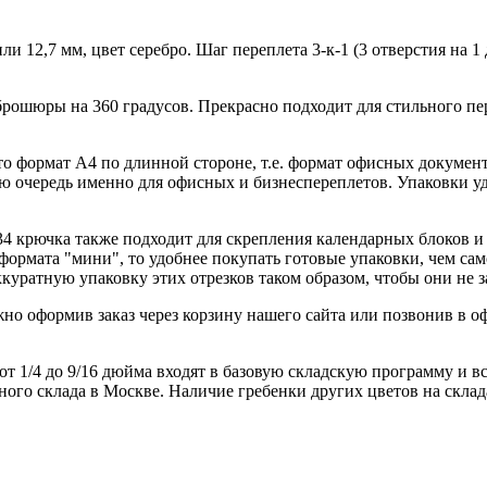
и 12,7 мм, цвет серебро. Шаг переплета 3-к-1 (3 отверстия на 
рошюры на 360 градусов. Прекрасно подходит для стильного пе
это формат А4 по длинной стороне, т.е. формат офисных докумен
ую очередь именно для офисных и бизнеспереплетов. Упаковки у
 34 крючка также подходит для скрепления календарных блоков 
рмата "мини", то удобнее покупать готовые упаковки, чем сам
ккуратную упаковку этих отрезков таком образом, чтобы они не 
о оформив заказ через корзину нашего сайта или позвонив в офи
 от 1/4 до 9/16 дюйма входят в базовую складскую программу и в
ного склада в Москве. Наличие гребенки других цветов на скла