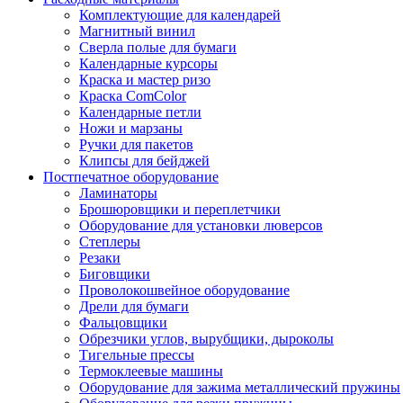
Комплектующие для календарей
Магнитный винил
Сверла полые для бумаги
Календарные курсоры
Краска и мастер ризо
Краска ComColor
Календарные петли
Ножи и марзаны
Ручки для пакетов
Клипсы для бейджей
Постпечатное оборудование
Ламинаторы
Брошюровщики и переплетчики
Оборудование для установки люверсов
Степлеры
Резаки
Биговщики
Проволокошвейное оборудование
Дрели для бумаги
Фальцовщики
Обрезчики углов, вырубщики, дыроколы
Тигельные прессы
Термоклеевые машины
Оборудование для зажима металлический пружины