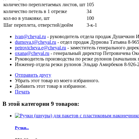
количество переплетаемых листов, шт
105
количество петель в 1 отрезке
34
кол-во в упаковке, шт
100
Шаг переплета, отверстий/дюйм
3-к-1
ivan@cheyal.ru
- руководитель отдела продаж Душечкин И
durnova.t@cheyal.ru
- отдел продаж Дурнова Татьяна 8-965
petrovicheva.e@cheyal.ru
- заместитель генерального дире
oxana@cheyal.ru
- генеральный директор Петровичева Ок
Руководитель производства по резке рулонов (начальник 
Инженер отдела резки рулонов Эльдар Амирбеков 8-926-2
Отправить другу
Убрать этот товар из моего избранного.
Добавить этот товар в избранное.
Печать
В этой категории 9 товаров:
Ручки...