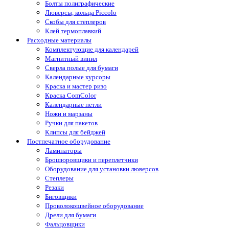
Болты полиграфические
Люверсы, кольца Piccolo
Скобы для степлеров
Клей термоплавкий
Расходные материалы
Комплектующие для календарей
Магнитный винил
Сверла полые для бумаги
Календарные курсоры
Краска и мастер ризо
Краска ComColor
Календарные петли
Ножи и марзаны
Ручки для пакетов
Клипсы для бейджей
Постпечатное оборудование
Ламинаторы
Брошюровщики и переплетчики
Оборудование для установки люверсов
Степлеры
Резаки
Биговщики
Проволокошвейное оборудование
Дрели для бумаги
Фальцовщики