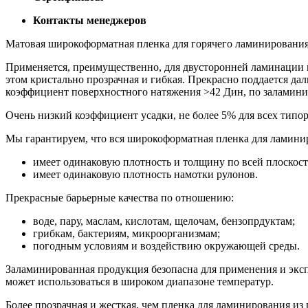
Контакты менеджеров
Матовая широкоформатная пленка для горячего ламинирования 
Применяется, преимущественно, для двусторонней ламинации ка
этом кристально прозрачная и гибкая. Прекрасно поддается да
коэффициент поверхностного натяжения >42 Дин, по заламини
Очень низкий коэффициент усадки, не более 5% для всех типор
Мы гарантируем, что вся широкоформатная пленка для ламини
имеет одинаковую плотность и толщину по всей плоскост
имеет одинаковую плотность намотки рулонов.
Прекрасные барьерные качества по отношению:
воде, пару, маcлам, кислотам, щелочам, бензопрдуктам;
грибкам, бактериям, микроорганизмам;
погодным условиям и воздействию окружающей среды.
Заламинированная продукция безопасна для применения и экспл
может использоваться в широком диапазоне температур.
Более прозрачная и жесткая, чем пленка для ламинирования из