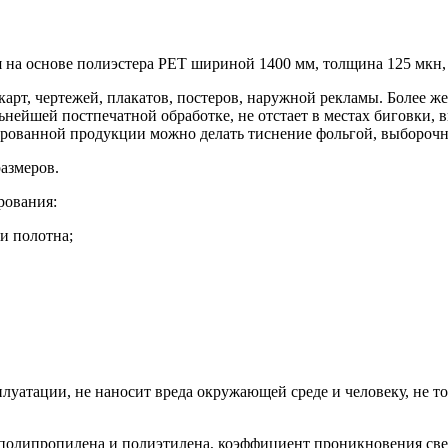
на основе полиэстера PET шириной 1400 мм, толщина 125 мкн, 
рт, чертежей, плакатов, постеров, наружной рекламы. Более же
льнейшей постпечатной обработке, не отстает в местах биговки,
рованной продукции можно делать тиснение фольгой, выборочно
азмеров.
рования:
и полотна;
уатации, не наносит вреда окружающей среде и человеку, не ток
 полипропилена и полиэтилена, коэффициент проникновения свет