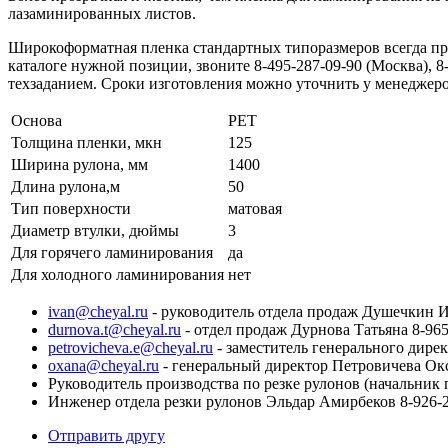
лазаминированных листов.
Широкоформатная пленка стандартных типоразмеров всегда при
каталоге нужной позиции, звоните 8-495-287-09-90 (Москва), 
техзаданием. Сроки изготовления можно уточнить у менеджеров
Основа
PET
Толщина пленки, мкн
125
Ширина рулона, мм
1400
Длина рулона,м
50
Тип поверхности
матовая
Диаметр втулки, дюймы
3
Для горячего ламинирования
да
Для холодного ламинирования
нет
ivan@cheyal.ru
- руководитель отдела продаж Душечкин И
durnova.t@cheyal.ru
- отдел продаж Дурнова Татьяна 8-965
petrovicheva.e@cheyal.ru
- заместитель генерального дире
oxana@cheyal.ru
- генеральный директор Петровичева Ок
Руководитель производства по резке рулонов (начальник 
Инженер отдела резки рулонов Эльдар Амирбеков 8-926-2
Отправить другу