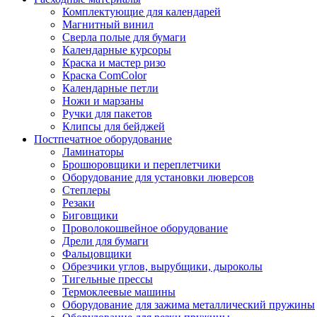
Комплектующие для календарей
Магнитный винил
Сверла полые для бумаги
Календарные курсоры
Краска и мастер ризо
Краска ComColor
Календарные петли
Ножи и марзаны
Ручки для пакетов
Клипсы для бейджей
Постпечатное оборудование
Ламинаторы
Брошюровщики и переплетчики
Оборудование для установки люверсов
Степлеры
Резаки
Биговщики
Проволокошвейное оборудование
Дрели для бумаги
Фальцовщики
Обрезчики углов, вырубщики, дыроколы
Тигельные прессы
Термоклеевые машины
Оборудование для зажима металлический пружины