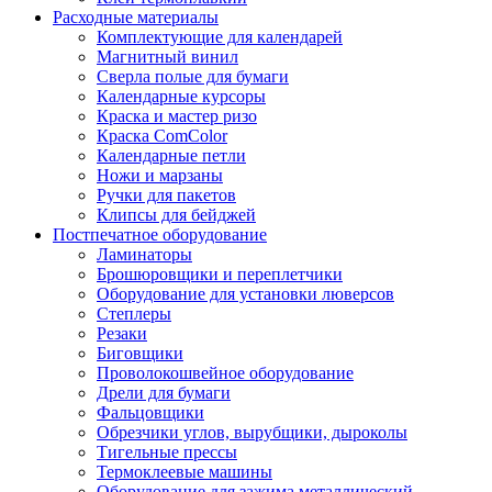
Расходные материалы
Комплектующие для календарей
Магнитный винил
Сверла полые для бумаги
Календарные курсоры
Краска и мастер ризо
Краска ComColor
Календарные петли
Ножи и марзаны
Ручки для пакетов
Клипсы для бейджей
Постпечатное оборудование
Ламинаторы
Брошюровщики и переплетчики
Оборудование для установки люверсов
Степлеры
Резаки
Биговщики
Проволокошвейное оборудование
Дрели для бумаги
Фальцовщики
Обрезчики углов, вырубщики, дыроколы
Тигельные прессы
Термоклеевые машины
Оборудование для зажима металлический