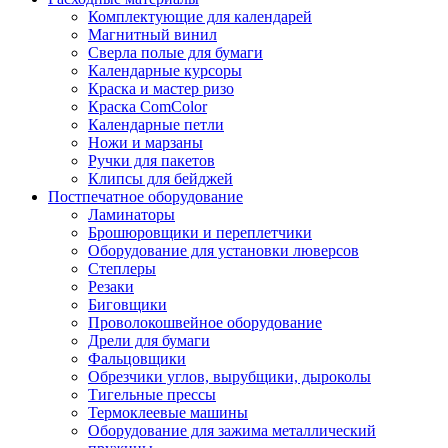
Комплектующие для календарей
Магнитный винил
Сверла полые для бумаги
Календарные курсоры
Краска и мастер ризо
Краска ComColor
Календарные петли
Ножи и марзаны
Ручки для пакетов
Клипсы для бейджей
Постпечатное оборудование
Ламинаторы
Брошюровщики и переплетчики
Оборудование для установки люверсов
Степлеры
Резаки
Биговщики
Проволокошвейное оборудование
Дрели для бумаги
Фальцовщики
Обрезчики углов, вырубщики, дыроколы
Тигельные прессы
Термоклеевые машины
Оборудование для зажима металлический