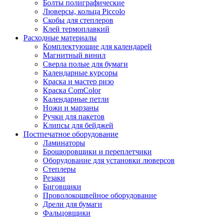
Болты полиграфические
Люверсы, кольца Piccolo
Скобы для степлеров
Клей термоплавкий
Расходные материалы
Комплектующие для календарей
Магнитный винил
Сверла полые для бумаги
Календарные курсоры
Краска и мастер ризо
Краска ComColor
Календарные петли
Ножи и марзаны
Ручки для пакетов
Клипсы для бейджей
Постпечатное оборудование
Ламинаторы
Брошюровщики и переплетчики
Оборудование для установки люверсов
Степлеры
Резаки
Биговщики
Проволокошвейное оборудование
Дрели для бумаги
Фальцовщики