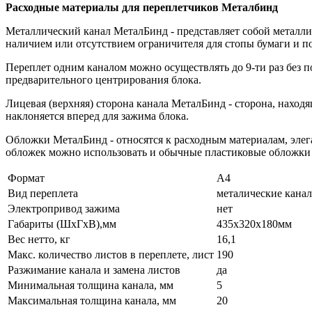
Расходные материалы для переплетчиков Металбинд
Металлический канал МеталБинд - представляет собой металлич
наличием или отсутствием ограничителя для стопы бумаги и п
Переплет одним каналом можно осуществлять до 9-ти раз без п
предварительного центрирования блока.
Лицевая (верхняя) сторона канала МеталБинд - сторона, наход
наклоняется вперед для зажима блока.
Обложки МеталБинд - относятся к расходным материалам, элега
обложек можно использовать и обычные пластиковые обложки д
Формат
А4
Вид переплета
металические канал
Электропривод зажима
нет
Габариты (ШхГхВ),мм
435х320х180мм
Вес нетто, кг
16,1
Макс. количество листов в переплете, лист
190
Разжимание канала и замена листов
да
Минимальная толщина канала, мм
5
Максимальная толщина канала, мм
20