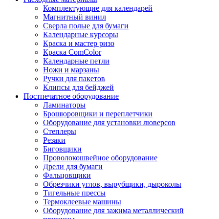
Комплектующие для календарей
Магнитный винил
Сверла полые для бумаги
Календарные курсоры
Краска и мастер ризо
Краска ComColor
Календарные петли
Ножи и марзаны
Ручки для пакетов
Клипсы для бейджей
Постпечатное оборудование
Ламинаторы
Брошюровщики и переплетчики
Оборудование для установки люверсов
Степлеры
Резаки
Биговщики
Проволокошвейное оборудование
Дрели для бумаги
Фальцовщики
Обрезчики углов, вырубщики, дыроколы
Тигельные прессы
Термоклеевые машины
Оборудование для зажима металлический