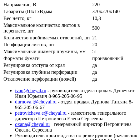
Напряжение, В
220
Габариты (ШхГхВ),мм
370х270х140
Вес нетто, кг
10,3
Максимальное количество листов в
500
переплете, шт
Количество пробиваемых отверстий, шт
21
Перфорация листов, шт
20
Максимальный диаметр пружины, мм
51
Форматы бумаги
произвольный
Регулировка отступа от края
да
Регулировка глубины перфорации
да
Отключение перфорации (ножей)
да
ivan@cheyal.ru
- руководитель отдела продаж Душечкин
Иван Юрьевич 8-965-205-06-95
durnova.t@cheyal.ru
- отдел продаж Дурнова Татьяна 8-
965-205-06-67
petrovicheva.e@cheyal.ru
- заместитель генерального
директора Петровичева Елена Сергеевна
oxana@cheyal.ru
- генеральный директор Петровичева
Оксана Сереевна
Руководитель производства по резке рулонов (начальник