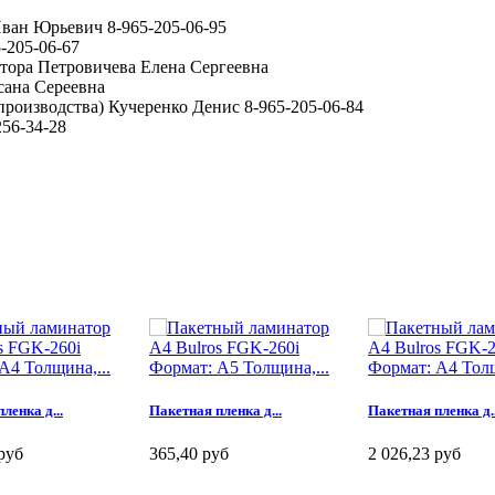
ван Юрьевич 8-965-205-06-95
-205-06-67
ктора Петровичева Елена Сергеевна
сана Сереевна
производства) Кучеренко Денис 8-965-205-06-84
56-34-28
А4 Толщина,...
Формат: А5 Толщина,...
Формат: А4 Толщ
ленка д...
Пакетная пленка д...
Пакетная пленка д..
руб
365,40 руб
2 026,23 руб
у
В корзину
В корзину