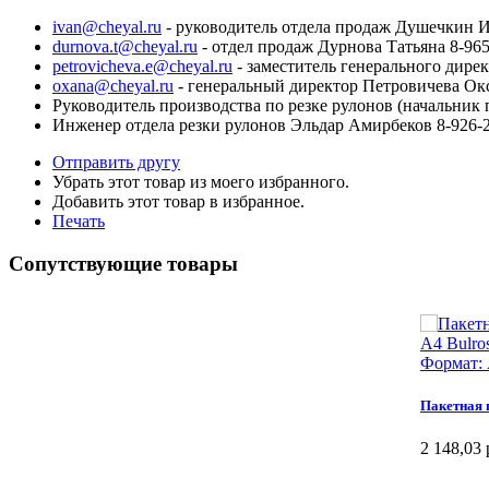
ivan@cheyal.ru
- руководитель отдела продаж Душечкин И
durnova.t@cheyal.ru
- отдел продаж Дурнова Татьяна 8-965
petrovicheva.e@cheyal.ru
- заместитель генерального дире
oxana@cheyal.ru
- генеральный директор Петровичева Ок
Руководитель производства по резке рулонов (начальник 
Инженер отдела резки рулонов Эльдар Амирбеков 8-926-2
Отправить другу
Убрать этот товар из моего избранного.
Добавить этот товар в избранное.
Печать
Сопутствующие товары
Формат: 
Пакетная п
2 148,03 
В корзин