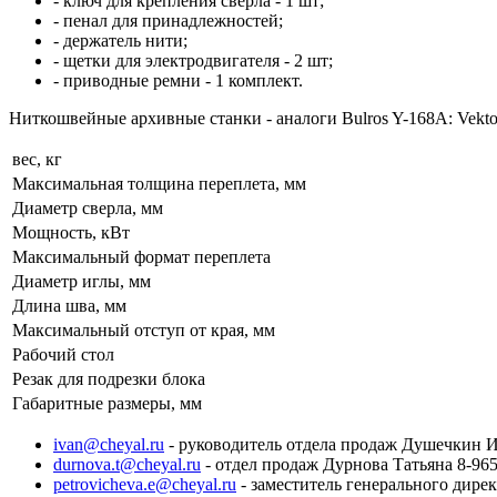
- ключ для крепления сверла - 1 шт;
- пенал для принадлежностей;
- держатель нити;
- щетки для электродвигателя - 2 шт;
- приводные ремни - 1 комплект.
Ниткошвейные архивные станки - аналоги Bulros Y-168A: Vekto
вес, кг
Максимальная толщина переплета, мм
Диаметр сверла, мм
Мощность, кВт
Максимальный формат переплета
Диаметр иглы, мм
Длина шва, мм
Максимальный отступ от края, мм
Рабочий стол
Резак для подрезки блока
Габаритные размеры, мм
ivan@cheyal.ru
- руководитель отдела продаж Душечкин И
durnova.t@cheyal.ru
- отдел продаж Дурнова Татьяна 8-965
petrovicheva.e@cheyal.ru
- заместитель генерального дире