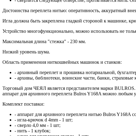
- сверлится следующее отверстие, протягивается нить. Оп
Достоинства переплета нитью: оперативность, аккуратный внеш
Игла должна быть закреплена гладкой стороной к машинке, крюч
Устройство многофункционально, можно использовать не тольк
Максимальная длина "стежка" - 230 мм.
Низкий уровень шума.
Область применения ниткошвейных машинок и станков:
- архивный переплет и прошивка нотариальной, бухгалте
- архивы, библиотеки, воинские части, банки, страховые
Торговый дом ЧЕЯЛ является представителем марки BULROS. М
аппарат для архивного переплета Bulros Y168A можно любым 
Комплект поставки:
- аппарат для архивного переплета нитью Bulros Y168A 
- игла-крючок d 4mm - 1 шт;
- сверло 4,0 мм - 1 шт;
- нить - 1 клубок;