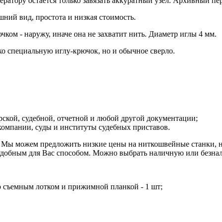
ератору остается только завязать аккуратный узел. Архивный пе
ний вид, простота и низкая стоимость.
ком - наружу, иначе она не захватит нить. Диаметр иглы 4 мм.
о специальную иглу-крючок, но и обычное сверло.
рской, судебной, отчетной и любой другой документации;
 компании, суды и институты судебных приставов.
ы можем предложить низкие цены на ниткошвейные станки, нал
удобным для Вас способом. Можно выбрать наличную или безна
со съемным лотком и прижимной планкой - 1 шт;