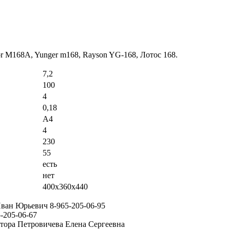
r M168A, Yunger m168, Rayson YG-168, Лотос 168.
7,2
100
4
0,18
А4
4
230
55
есть
нет
400х360х440
ван Юрьевич 8-965-205-06-95
-205-06-67
ктора Петровичева Елена Сергеевна