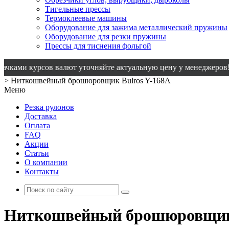
Тигельные прессы
Термоклеевые машины
Оборудование для зажима металлический пружины
Оборудование для резки пружины
Прессы для тиснения фольгой
курсов валют уточняйте актуальную цену у менеджеров!
>
Ниткошвейный брошюровщик Bulros Y-168A
Меню
Резка рулонов
Доставка
Оплата
FAQ
Акции
Статьи
О компании
Контакты
Ниткошвейный брошюровщик 