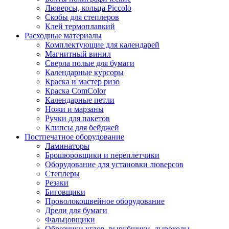
Люверсы, кольца Piccolo
Скобы для степлеров
Клей термоплавкий
Расходные материалы
Комплектующие для календарей
Магнитный винил
Сверла полые для бумаги
Календарные курсоры
Краска и мастер ризо
Краска ComColor
Календарные петли
Ножи и марзаны
Ручки для пакетов
Клипсы для бейджей
Постпечатное оборудование
Ламинаторы
Брошюровщики и переплетчики
Оборудование для установки люверсов
Степлеры
Резаки
Биговщики
Проволокошвейное оборудование
Дрели для бумаги
Фальцовщики
Обрезчики углов, вырубщики, дыроколы