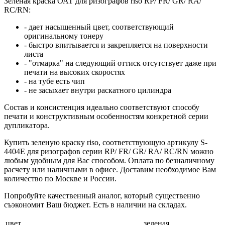
Зеленая краска ОАТ для ризографов riso RP/ FR/ GR/ RA/
RC/RN:
- дает насыщенный цвет, соответствующий
оригинальному тонеру
- быстро впитывается и закрепляется на поверхности
листа
- "отмарка" на следующий оттиск отсутствует даже при
печати на высоких скоростях
- на тубе есть чип
- не засыхает внутри раскатного цилиндра
Состав и консистенция идеально соответствуют способу
печати и конструктивным особенностям конкретной серии
дупликатора.
Купить зеленую краску riso, соответствующую артикулу S-
4404E для ризографов серии RP/ FR/ GR/ RA/ RC/RN можно
любым удобным для Вас способом. Оплата по безналичному
расчету или наличными в офисе. Доставим необходимое Вам
количество по Москве и России.
Попробуйте качественный аналог, который существенно
съэкономит Ваш бюджет. Есть в наличии на складах.
цвет
зеленая