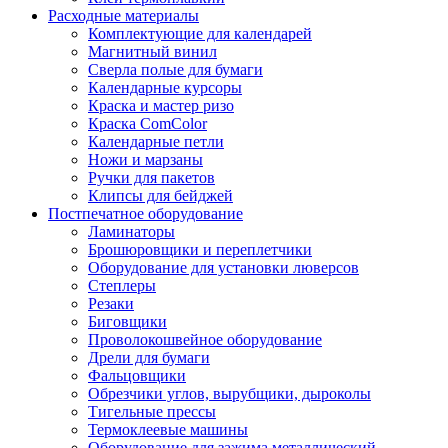
Расходные материалы
Комплектующие для календарей
Магнитный винил
Сверла полые для бумаги
Календарные курсоры
Краска и мастер ризо
Краска ComColor
Календарные петли
Ножи и марзаны
Ручки для пакетов
Клипсы для бейджей
Постпечатное оборудование
Ламинаторы
Брошюровщики и переплетчики
Оборудование для установки люверсов
Степлеры
Резаки
Биговщики
Проволокошвейное оборудование
Дрели для бумаги
Фальцовщики
Обрезчики углов, вырубщики, дыроколы
Тигельные прессы
Термоклеевые машины
Оборудование для зажима металлический