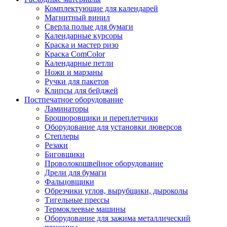
Комплектующие для календарей
Магнитный винил
Сверла полые для бумаги
Календарные курсоры
Краска и мастер ризо
Краска ComColor
Календарные петли
Ножи и марзаны
Ручки для пакетов
Клипсы для бейджей
Постпечатное оборудование
Ламинаторы
Брошюровщики и переплетчики
Оборудование для установки люверсов
Степлеры
Резаки
Биговщики
Проволокошвейное оборудование
Дрели для бумаги
Фальцовщики
Обрезчики углов, вырубщики, дыроколы
Тигельные прессы
Термоклеевые машины
Оборудование для зажима металлический