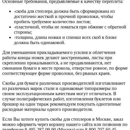
Основные требования, предъявляемые к качеству переплета:
-скоба для степлера должна быть сформирована из
достаточно жесткой и прочной проволоки, чтобы
пробить требуемое количество листов;
-пластичной, чтобы не ломаться при обжиме с обратной
стороны;
-толщина, длина ножки и спинки всех скоб в блоке
должна быть одинаковой.
Для уменьшения прикладываемого усилия и облегчения
работы концы ножек делают заостренными, листы при
скреплении прокалываются, а не продавливаются, нет
сминания бумаги в месте прокола, отверстие ровное, по форме
соответствующее форме проволоки, без рваных краев.
Скобы для бумаги различных производителей изготавливают
из различных марок стали и одинаковые типоразмеры по
своим эксплуатационным качествам могут отличаться. В
случае полиграфических работ, изготовления буклетов или
брошюр на один тираж рекомендуем покупать однотипные
расходные материалы одного производителя.
Если Вы хотите купить скобы для степлеров в Москве, заказ
можно оформить через корзину нашего сайта или позвонив по
телефонам 8-495-287-09-90 (Москва) или 8-800-707-60-45