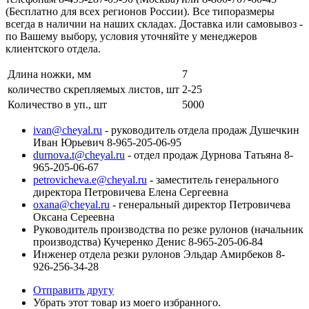
(Бесплатно для всех регионов России). Все типоразмеры
всегда в наличии на наших складах. Доставка или самовывоз -
по Вашему выбору, условия уточняйте у менеджеров
клиентского отдела.
Длина ножки, мм
7
количество скрепляемых листов, шт
2-25
Количество в уп., шт
5000
ivan@cheyal.ru
- руководитель отдела продаж Душечкин
Иван Юрьевич 8-965-205-06-95
durnova.t@cheyal.ru
- отдел продаж Дурнова Татьяна 8-
965-205-06-67
petrovicheva.e@cheyal.ru
- заместитель генерального
директора Петровичева Елена Сергеевна
oxana@cheyal.ru
- генеральный директор Петровичева
Оксана Сереевна
Руководитель производства по резке рулонов (начальник
производства) Кучеренко Денис 8-965-205-06-84
Инженер отдела резки рулонов Эльдар Амирбеков 8-
926-256-34-28
Отправить другу
Убрать этот товар из моего избранного.