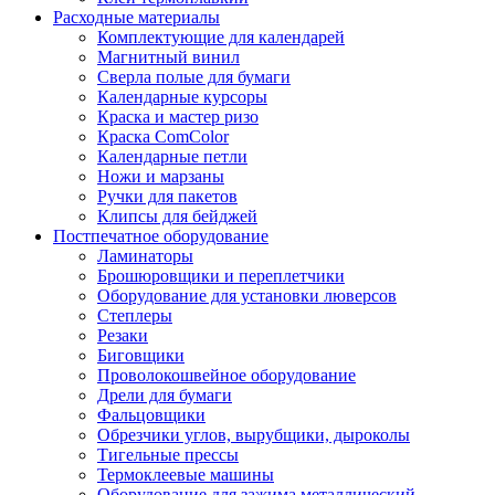
Расходные материалы
Комплектующие для календарей
Магнитный винил
Сверла полые для бумаги
Календарные курсоры
Краска и мастер ризо
Краска ComColor
Календарные петли
Ножи и марзаны
Ручки для пакетов
Клипсы для бейджей
Постпечатное оборудование
Ламинаторы
Брошюровщики и переплетчики
Оборудование для установки люверсов
Степлеры
Резаки
Биговщики
Проволокошвейное оборудование
Дрели для бумаги
Фальцовщики
Обрезчики углов, вырубщики, дыроколы
Тигельные прессы
Термоклеевые машины
Оборудование для зажима металлический