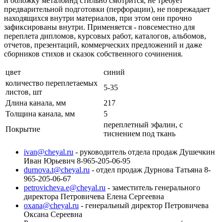
и обложку металбинд стильно смотрится, не требует
предварительной подготовки (перфорации), не поврежадает
находящихся внутри материалов, при этом они прочно
зафиксированы внутри. Применяется - повсеместно для
переплета дипломов, курсовых работ, каталогов, альбомов,
отчетов, презентаций, коммерческих предложений и даже
сборников стихов и сказок собственного сочинения.
цвет
синий
количество переплетаемых
5-35
листов, шт
Длина канала, мм
217
Толщина канала, мм
5
переплетный эфалин, с
Покрытие
тиснением под ткань
ivan@cheyal.ru
- руководитель отдела продаж Душечкин
Иван Юрьевич 8-965-205-06-95
durnova.t@cheyal.ru
- отдел продаж Дурнова Татьяна 8-
965-205-06-67
petrovicheva.e@cheyal.ru
- заместитель генерального
директора Петровичева Елена Сергеевна
oxana@cheyal.ru
- генеральный директор Петровичева
Оксана Сереевна