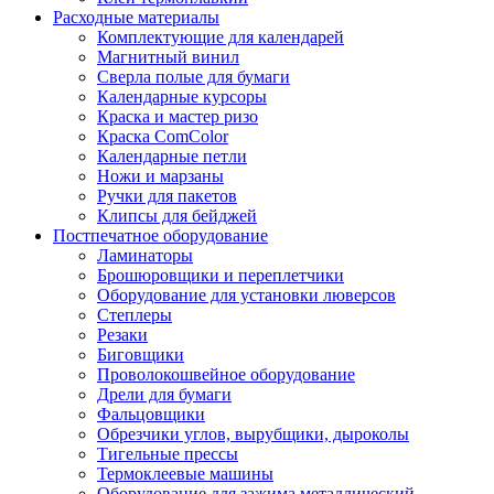
Расходные материалы
Комплектующие для календарей
Магнитный винил
Сверла полые для бумаги
Календарные курсоры
Краска и мастер ризо
Краска ComColor
Календарные петли
Ножи и марзаны
Ручки для пакетов
Клипсы для бейджей
Постпечатное оборудование
Ламинаторы
Брошюровщики и переплетчики
Оборудование для установки люверсов
Степлеры
Резаки
Биговщики
Проволокошвейное оборудование
Дрели для бумаги
Фальцовщики
Обрезчики углов, вырубщики, дыроколы
Тигельные прессы
Термоклеевые машины
Оборудование для зажима металлический