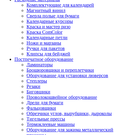
Комплектующие для календарей
Магнитный винил
Сверла полые для бумаги
Календарные курсоры
Краска и мастер ризо
Краска ComColor
Календарные петли
Ножи и марзаны
Ручки для пакетов
Клипсы для бейджей
Постпечатное оборудование
Ламинаторы
Брошюровщики и переплетчики
Оборудование для установки люверсов
Степлеры
Резаки
Биговщики
Проволокошвейное оборудование
Дрели для бумаги
Фальцовщики
Обрезчики углов, вырубщики, дыроколы
Тигельные прессы
Термоклеевые машины
Оборудование для зажима металлический