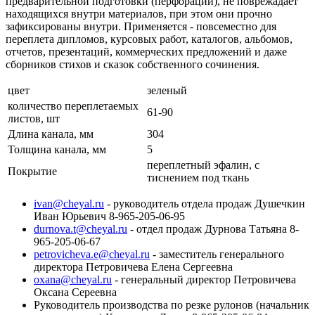
предварительной подготовки (перфорации), не поврежадает
находящихся внутри материалов, при этом они прочно
зафиксированы внутри. Применяется - повсеместно для
переплета дипломов, курсовых работ, каталогов, альбомов,
отчетов, презентаций, коммерческих предложений и даже
сборников стихов и сказок собственного сочинения.
цвет
зеленый
количество переплетаемых
61-90
листов, шт
Длина канала, мм
304
Толщина канала, мм
5
переплетный эфалин, с
Покрытие
тиснением под ткань
ivan@cheyal.ru
- руководитель отдела продаж Душечкин
Иван Юрьевич 8-965-205-06-95
durnova.t@cheyal.ru
- отдел продаж Дурнова Татьяна 8-
965-205-06-67
petrovicheva.e@cheyal.ru
- заместитель генерального
директора Петровичева Елена Сергеевна
oxana@cheyal.ru
- генеральный директор Петровичева
Оксана Сереевна
Руководитель производства по резке рулонов (начальник