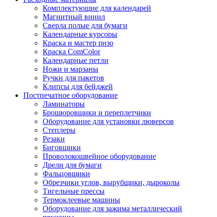
Комплектующие для календарей
Магнитный винил
Сверла полые для бумаги
Календарные курсоры
Краска и мастер ризо
Краска ComColor
Календарные петли
Ножи и марзаны
Ручки для пакетов
Клипсы для бейджей
Постпечатное оборудование
Ламинаторы
Брошюровщики и переплетчики
Оборудование для установки люверсов
Степлеры
Резаки
Биговщики
Проволокошвейное оборудование
Дрели для бумаги
Фальцовщики
Обрезчики углов, вырубщики, дыроколы
Тигельные прессы
Термоклеевые машины
Оборудование для зажима металлический