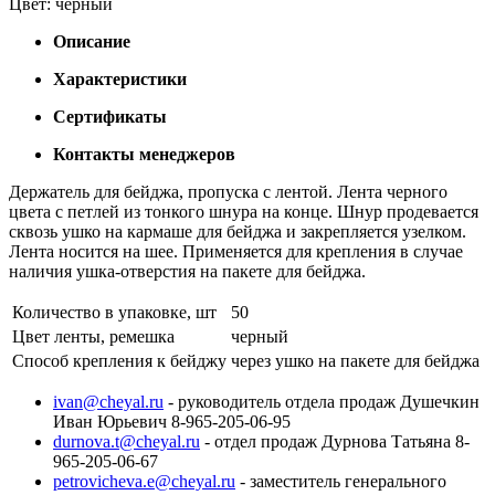
Цвет: черный
Описание
Характеристики
Сертификаты
Контакты менеджеров
Держатель для бейджа, пропуска с лентой. Лента черного
цвета с петлей из тонкого шнура на конце. Шнур продевается
сквозь ушко на кармаше для бейджа и закрепляется узелком.
Лента носится на шее. Применяется для крепления в случае
наличия ушка-отверстия на пакете для бейджа.
Количество в упаковке, шт
50
Цвет ленты, ремешка
черный
Способ крепления к бейджу
через ушко на пакете для бейджа
ivan@cheyal.ru
- руководитель отдела продаж Душечкин
Иван Юрьевич 8-965-205-06-95
durnova.t@cheyal.ru
- отдел продаж Дурнова Татьяна 8-
965-205-06-67
petrovicheva.e@cheyal.ru
- заместитель генерального