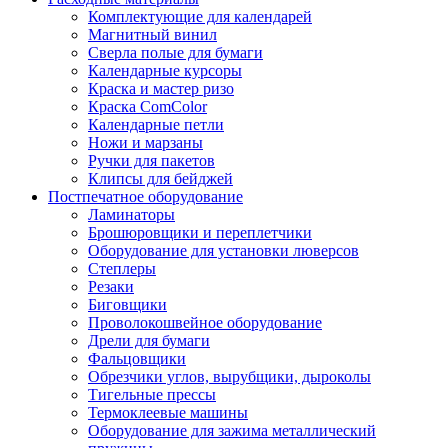
Комплектующие для календарей
Магнитный винил
Сверла полые для бумаги
Календарные курсоры
Краска и мастер ризо
Краска ComColor
Календарные петли
Ножи и марзаны
Ручки для пакетов
Клипсы для бейджей
Постпечатное оборудование
Ламинаторы
Брошюровщики и переплетчики
Оборудование для установки люверсов
Степлеры
Резаки
Биговщики
Проволокошвейное оборудование
Дрели для бумаги
Фальцовщики
Обрезчики углов, вырубщики, дыроколы
Тигельные прессы
Термоклеевые машины
Оборудование для зажима металлический