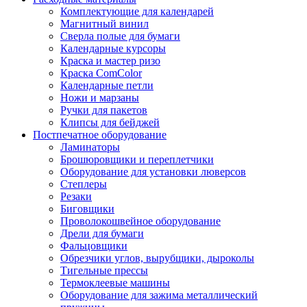
Комплектующие для календарей
Магнитный винил
Сверла полые для бумаги
Календарные курсоры
Краска и мастер ризо
Краска ComColor
Календарные петли
Ножи и марзаны
Ручки для пакетов
Клипсы для бейджей
Постпечатное оборудование
Ламинаторы
Брошюровщики и переплетчики
Оборудование для установки люверсов
Степлеры
Резаки
Биговщики
Проволокошвейное оборудование
Дрели для бумаги
Фальцовщики
Обрезчики углов, вырубщики, дыроколы
Тигельные прессы
Термоклеевые машины
Оборудование для зажима металлический