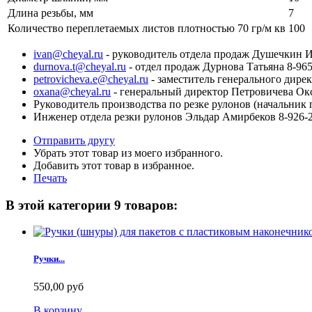
Длина резьбы, мм
7
Количество переплетаемых листов плотностью 70 гр/м кв
100
ivan@cheyal.ru
- руководитель отдела продаж Душечкин И
durnova.t@cheyal.ru
- отдел продаж Дурнова Татьяна 8-965
petrovicheva.e@cheyal.ru
- заместитель генерального дире
oxana@cheyal.ru
- генеральный директор Петровичева Ок
Руководитель производства по резке рулонов (начальник 
Инженер отдела резки рулонов Эльдар Амирбеков 8-926-2
Отправить другу
Убрать этот товар из моего избранного.
Добавить этот товар в избранное.
Печать
В этой категории 9 товаров:
Ручки...
550,00 руб
В корзину