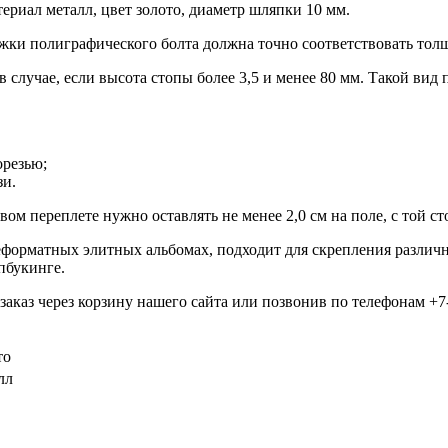
ериал металл, цвет золото, диаметр шляпки 10 мм.
ожки полиграфического болта должна точно соответствовать то
 случае, если высота стопы более 3,5 и менее 80 мм. Такой вид
орезью;
зи.
вом переплете нужно оставлять не менее 2,0 см на поле, с той 
орматных элитных альбомах, подходит для скрепления различны
апбукинге.
аз через корзину нашего сайта или позвонив по телефонам +7-49
то
лл