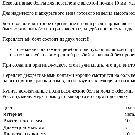
Декоративные болты для переплета c высотой ножки 10 мм, мат
Для надежного и аккуратного вида готового изделия высота н
Болтовое или винтовое скрепление в полиграфии применяется в
быстро заменить без потери качества у ущерба внешнему виду.
Переплетный болт состоит из двух частей:
- стержень с наружной резьбой и выпуклой шляпкой с пр
- полая трубка с внутренней резьбой и шляпкой без проре
При создании оригинал-макета стоит учитывать, что при винто
Переплет декоративными болтами хорошо смотрится на большеф
палитр цветов красок и лаков, используется в рукоделии и скр
Купить декоративные полиграфические болты можно оформив зак
России), менеджеры помогут с выбором и оформят доставку.
цвет
золо
материал
мета
Высота ножки, мм
10
Диаметр ножки, мм
5
Диаметр шляпки, мм
10