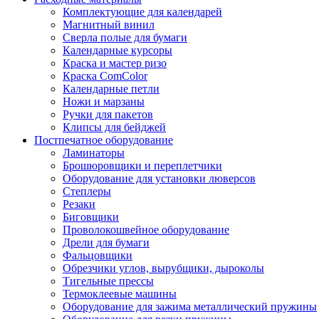
Комплектующие для календарей
Магнитный винил
Сверла полые для бумаги
Календарные курсоры
Краска и мастер ризо
Краска ComColor
Календарные петли
Ножи и марзаны
Ручки для пакетов
Клипсы для бейджей
Постпечатное оборудование
Ламинаторы
Брошюровщики и переплетчики
Оборудование для установки люверсов
Степлеры
Резаки
Биговщики
Проволокошвейное оборудование
Дрели для бумаги
Фальцовщики
Обрезчики углов, вырубщики, дыроколы
Тигельные прессы
Термоклеевые машины
Оборудование для зажима металлический пружины